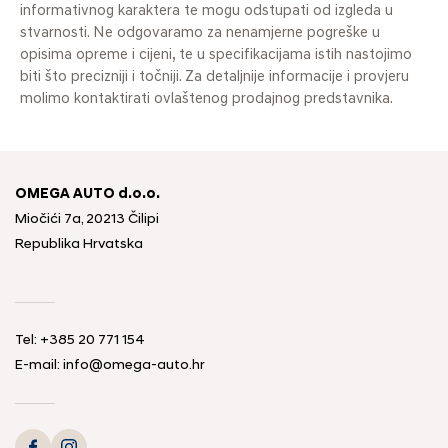
informativnog karaktera te mogu odstupati od izgleda u
stvarnosti. Ne odgovaramo za nenamjerne pogreške u
opisima opreme i cijeni, te u specifikacijama istih nastojimo
biti što precizniji i točniji. Za detaljnije informacije i provjeru
molimo kontaktirati ovlaštenog prodajnog predstavnika.
OMEGA AUTO d.o.o.
Miočići 7a, 20213 Čilipi
Republika Hrvatska
Tel: +385 20 771 154
E-mail: info@omega-auto.hr