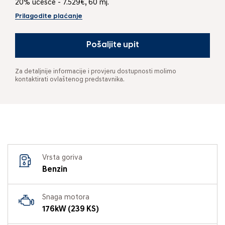
20% učešće - 7.529€, 60 mj.
Prilagodite plaćanje
Pošaljite upit
Za detaljnije informacije i provjeru dostupnosti molimo
kontaktirati ovlaštenog predstavnika.
Vrsta goriva
Benzin
Snaga motora
176kW (239 KS)