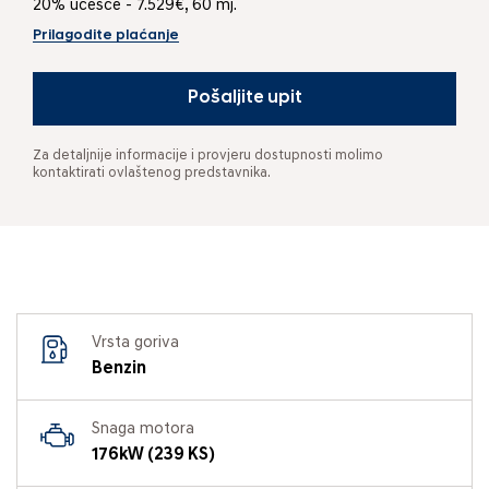
20% učešće - 7.529€, 60 mj.
Prilagodite plaćanje
Pošaljite upit
Za detaljnije informacije i provjeru dostupnosti molimo
kontaktirati ovlaštenog predstavnika.
Vrsta goriva
Benzin
Snaga motora
176kW (239 KS)