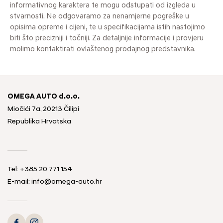
informativnog karaktera te mogu odstupati od izgleda u
stvarnosti. Ne odgovaramo za nenamjerne pogreške u
opisima opreme i cijeni, te u specifikacijama istih nastojimo
biti što precizniji i točniji. Za detaljnije informacije i provjeru
molimo kontaktirati ovlaštenog prodajnog predstavnika.
OMEGA AUTO d.o.o.
Miočići 7a, 20213 Čilipi
Republika Hrvatska
Tel: +385 20 771 154
E-mail: info@omega-auto.hr