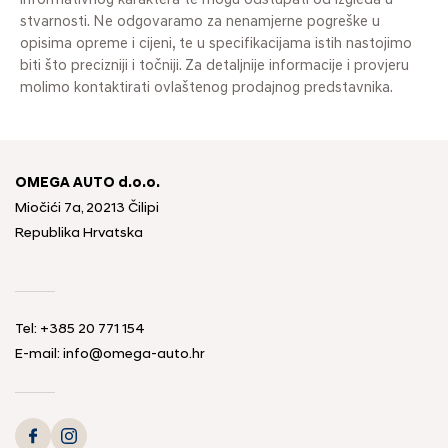
informativnog karaktera te mogu odstupati od izgleda u
stvarnosti. Ne odgovaramo za nenamjerne pogreške u
opisima opreme i cijeni, te u specifikacijama istih nastojimo
biti što precizniji i točniji. Za detaljnije informacije i provjeru
molimo kontaktirati ovlaštenog prodajnog predstavnika.
OMEGA AUTO d.o.o.
Miočići 7a, 20213 Čilipi
Republika Hrvatska
Tel: +385 20 771 154
E-mail: info@omega-auto.hr