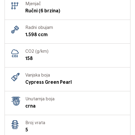
Mjenjač
Ručni (6 brzina)
Radni obujam
1.598 ccm
CO2 (g/km)
158
Vanjska boja
Cypress Green Pearl
Unutarnja boja
crna
Broj vrata
5