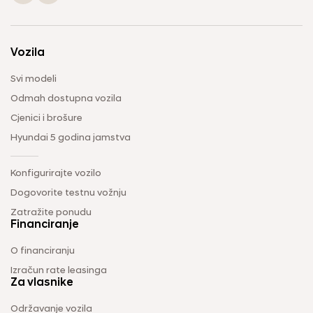
Vozila
Svi modeli
Odmah dostupna vozila
Cjenici i brošure
Hyundai 5 godina jamstva
Konfigurirajte vozilo
Dogovorite testnu vožnju
Zatražite ponudu
Financiranje
O financiranju
Izračun rate leasinga
Za vlasnike
Održavanje vozila