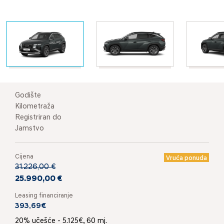
Godište
Kilometraža
Registriran do
Jamstvo
Cijena
Vruća ponuda
31.226,00 €
25.990,00 €
Leasing financiranje
393,69€
20% učešće - 5.125€, 60 mj.