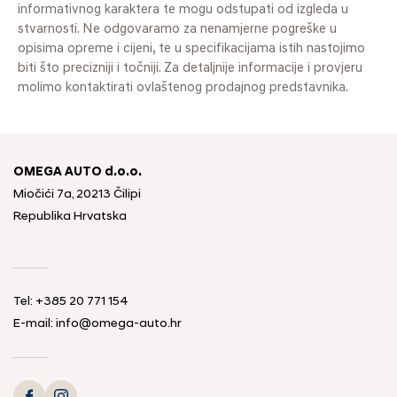
informativnog karaktera te mogu odstupati od izgleda u
stvarnosti. Ne odgovaramo za nenamjerne pogreške u
opisima opreme i cijeni, te u specifikacijama istih nastojimo
biti što precizniji i točniji. Za detaljnije informacije i provjeru
molimo kontaktirati ovlaštenog prodajnog predstavnika.
OMEGA AUTO d.o.o.
Miočići 7a, 20213 Čilipi
Republika Hrvatska
Tel: +385 20 771 154
E-mail: info@omega-auto.hr