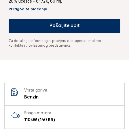
20% učešće - 6.172€, 60 mj.
Prilagodite plaćanje
Pošaljite upit
Za detaljnije informacije i provjeru dostupnosti molimo
kontaktirati ovlaštenog predstavnika.
Vrsta goriva
Benzin
Snaga motora
110kW (150 KS)