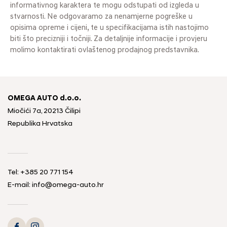
informativnog karaktera te mogu odstupati od izgleda u
stvarnosti. Ne odgovaramo za nenamjerne pogreške u
opisima opreme i cijeni, te u specifikacijama istih nastojimo
biti što precizniji i točniji. Za detaljnije informacije i provjeru
molimo kontaktirati ovlaštenog prodajnog predstavnika.
OMEGA AUTO d.o.o.
Miočići 7a, 20213 Čilipi
Republika Hrvatska
Tel: +385 20 771 154
E-mail: info@omega-auto.hr