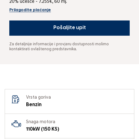
20% učešće - 7.255€, 60 mj.
Prilagodite plaćanje
Pošaljite upit
Za detaljnije informacije i provjeru dostupnosti molimo
kontaktirati ovlaštenog predstavnika.
Vrsta goriva
Benzin
Snaga motora
110kW (150 KS)