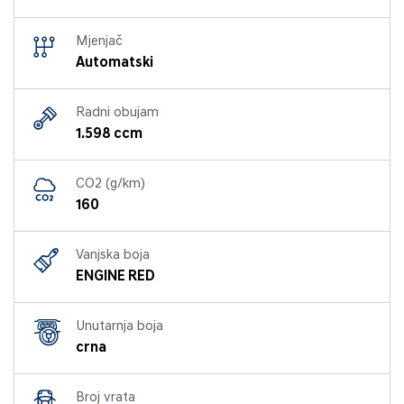
Mjenjač
Automatski
Radni obujam
1.598 ccm
CO2 (g/km)
160
Vanjska boja
ENGINE RED
Unutarnja boja
crna
Broj vrata