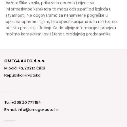
Važno: Slike vozila, prikazana oprema i cijene su
informativnog karaktera te mogu odstupati od izgleda u
stvarnosti. Ne odgovaramo za nenamjerne pogreške u
opisima opreme i cijeni, te u specifikacijama istih nastojimo
biti što precizniji i točniji. Za detaljnije informacije i provjeru
molimo kontaktirati ovlaštenog prodajnog predstavnika.
OMEGA AUTO d.o.o.
Miočići 7a, 20213 Čilipi
Republika Hrvatska
Tel: +385 20 771 154
E-mail: info@omega-auto.hr