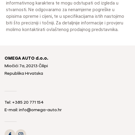
informativnog karaktera te mogu odstupati od izgleda u
stvarnosti. Ne odgovaramo za nenamjerne pogreške u
opisima opreme i cijeni, te u specifikacijama istih nastojimo
biti što precizniji i točniji. Za detaljnije informacije i provjeru
molimo kontaktirati ovlaštenog prodajnog predstavnika.
OMEGA AUTO d.o.o.
Miočići 7a, 20213 Čilipi
Republika Hrvatska
Tel: +385 20 771 154
E-mail: info@omega-auto.hr