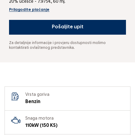
20% učešće - 7.975€, 60 mj.
Prilagodite plaćanje
Pošaljite upit
Za detaljnije informacije i provjeru dostupnosti molimo
kontaktirati ovlaštenog predstavnika.
Vrsta goriva
Benzin
Snaga motora
110kW (150 KS)