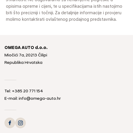
stvarnosti. Ne odgovaramo za nenamjerne pogreške u
opisima opreme i cijeni, te u specifikacijama istih nastojimo
biti što precizniji i točniji. Za detaljnije informacije i provjeru
molimo kontaktirati ovlaštenog prodajnog predstavnika.
OMEGA AUTO d.o.o.
Miočići 7a, 20213 Čilipi
Republika Hrvatska
Tel: +385 20 771 154
E-mail: info@omega-auto.hr