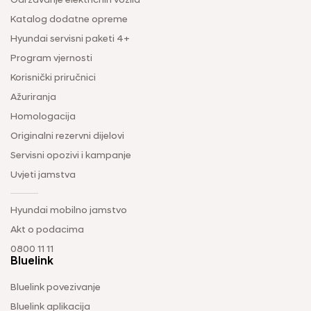
Održavanje električnih vozila
Katalog dodatne opreme
Hyundai servisni paketi 4+
Program vjernosti
Korisnički priručnici
Ažuriranja
Homologacija
Originalni rezervni dijelovi
Servisni opozivi i kampanje
Uvjeti jamstva
Hyundai mobilno jamstvo
Akt o podacima
0800 11 11
Bluelink
Bluelink povezivanje
Bluelink aplikacija