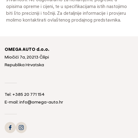
stvarnosti. Ne odgovaramo za nenamjerne pogreške u
opisima opreme i cijeni, te u specifikacijama istih nastojimo
biti što precizniji i točniji. Za detaljnije informacije i provjeru
molimo kontaktirati ovlaštenog prodajnog predstavnika.
OMEGA AUTO d.o.o.
Miočići 7a, 20213 Čilipi
Republika Hrvatska
Tel: +385 20 771 154
E-mail: info@omega-auto.hr