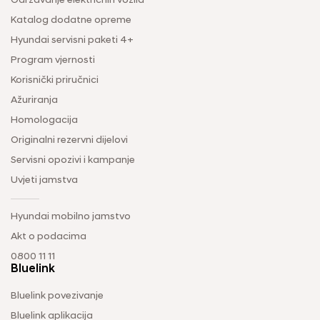
Održavanje električnih vozila
Katalog dodatne opreme
Hyundai servisni paketi 4+
Program vjernosti
Korisnički priručnici
Ažuriranja
Homologacija
Originalni rezervni dijelovi
Servisni opozivi i kampanje
Uvjeti jamstva
Hyundai mobilno jamstvo
Akt o podacima
0800 11 11
Bluelink
Bluelink povezivanje
Bluelink aplikacija