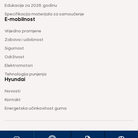
Edukacije za 2026. godinu
Specifikacija materijala za samoučenje
E-mobilnost
Vrijedno promjene
Zabava i udobnost
Sigurnost
Održivost
Elektromotori
Tehnologija punjenja
Hyundai
Novosti
Kontakt
Energetska učinkovitost guma
Uvjeti korištenja
Pravila o zaštiti privatnosti
Vodič za kolačiće
2026 © OMEGA AUTO d.o.o. Sva prava pridržana