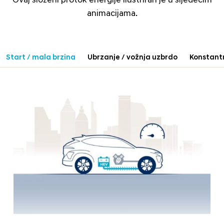
Ovaj složeni protok energije ilustriran je u sljedećim
animacijama.
Start / mala brzina
Ubrzanje / vožnja uzbrdo
Konstant