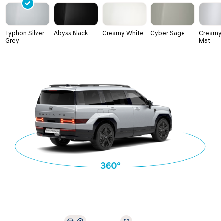
Typhon Silver
Abyss Black
Creamy White
Cyber Sage
Creamy
Grey
Mat