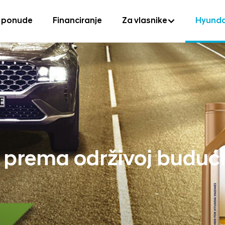
 ponude
Financiranje
Za vlasnike
Hyunda
e prema održivoj buduć