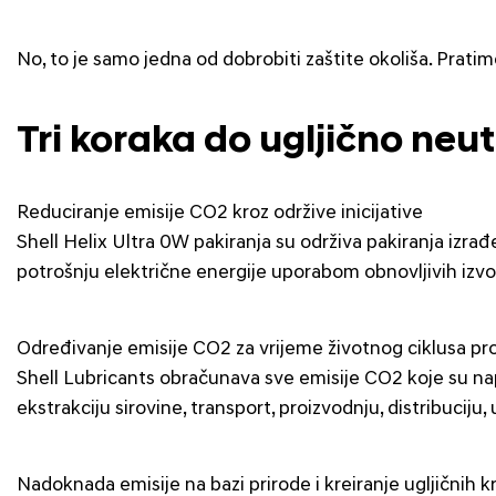
No, to je samo jedna od dobrobiti zaštite okoliša. Pratim
Tri koraka do ugljično neu
Reduciranje emisije CO2 kroz održive inicijative
Shell Helix Ultra 0W pakiranja su održiva pakiranja izrađ
potrošnju električne energije uporabom obnovljivih izvo
Određivanje emisije CO2 za vrijeme životnog ciklusa pr
Shell Lubricants obračunava sve emisije CO2 koje su nap
ekstrakciju sirovine, transport, proizvodnju, distribucij
Nadoknada emisije na bazi prirode i kreiranje ugljičnih k