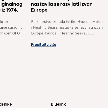
riginalnog
nastavlja se razvijati izvan
iz 1974.
Europe
otor 
Partnerstvo između tvrtke Hyundai Motor 
nje suradnju 
i Healthy Seasa nastavlja se razvijati izvan 
tvrtkom GFG 
EuropeHyundai i Healthy Seas su u 
...
suradnji s...
Pročitajte više
asnike
Bluelink