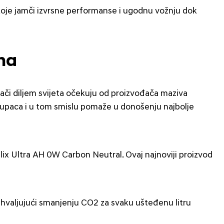
 koje jamči izvrsne performanse i ugodnu vožnju dok
lna
šači diljem svijeta očekuju od proizvođača maziva
 kupaca i u tom smislu pomaže u donošenju najbolje
lix Ultra AH 0W Carbon Neutral. Ovaj najnoviji proizvod
ahvaljujući smanjenju CO2 za svaku ušteđenu litru