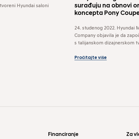
surađuju na obnovi o
voreni Hyundai saloni 
koncepta Pony Coupe 
24. studenog 2022. Hyundai M
Company objavila je da započi
s talijanskom dizajnerskom 
Style. Njezini osnivači obnovit
Pročitajte više
Financiranje
Za vl