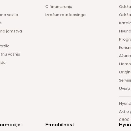
O financiranju
Održa
na vozila
Izračun rate leasinga
Održav
e
Katal
ina jamstva
Hyunda
Progr
vozilo
Korisni
tnu vožnju
Ažurir
udu
Homol
Origina
Servis
Uvjeti
Hyund
Akt o
0800 1
ormacije i
E-mobilnost
Hyun