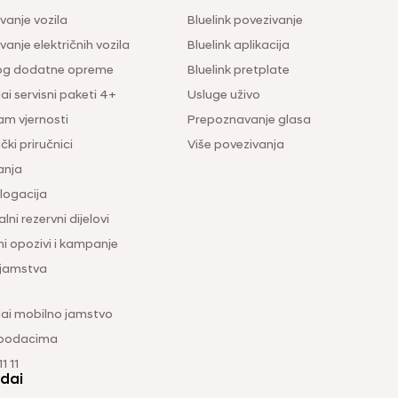
vanje vozila
Bluelink povezivanje
anje električnih vozila
Bluelink aplikacija
og dodatne opreme
Bluelink pretplate
i servisni paketi 4+
Usluge uživo
am vjernosti
Prepoznavanje glasa
čki priručnici
Više povezivanja
anja
ogacija
lni rezervni dijelovi
ni opozivi i kampanje
 jamstva
ai mobilno jamstvo
 podacima
1 11
dai