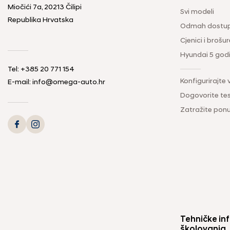
Miočići 7a, 20213 Čilipi
Svi modeli
Republika Hrvatska
Odmah dostup
Cjenici i brošur
Hyundai 5 god
Tel: +385 20 771 154
Konfigurirajte 
E-mail: info@omega-auto.hr
Dogovorite tes
Zatražite pon
Tehničke inf
školovanja