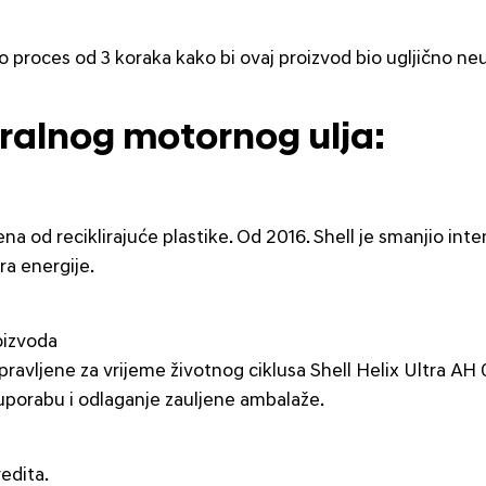
o proces od 3 koraka kako bi ovaj proizvod bio ugljično neu
tralnog motornog ulja:
ena od reciklirajuće plastike. Od 2016. Shell je smanjio int
ra energije.
oizvoda
ravljene za vrijeme životnog ciklusa Shell Helix Ultra AH
u, uporabu i odlaganje zauljene ambalaže.
redita.