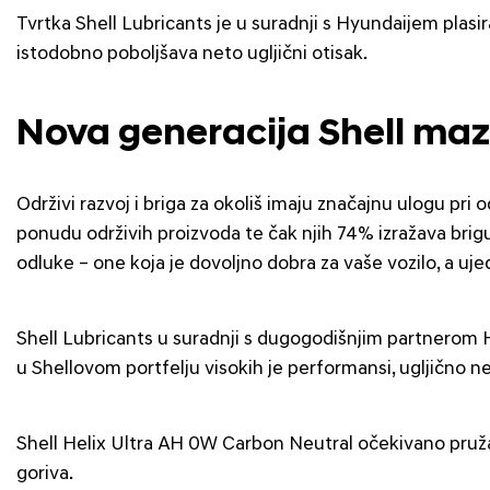
Tvrtka Shell Lubricants je u suradnji s Hyundaijem plas
istodobno poboljšava neto ugljični otisak.
Nova generacija Shell mazi
Održivi razvoj i briga za okoliš imaju značajnu ulogu pr
ponudu održivih proizvoda te čak njih 74% izražava brig
odluke – one koja je dovoljno dobra za vaše vozilo, a uj
Shell Lubricants u suradnji s dugogodišnjim partnerom H
u Shellovom portfelju visokih je performansi, ugljično ne
Shell Helix Ultra AH 0W Carbon Neutral očekivano pruža
goriva.