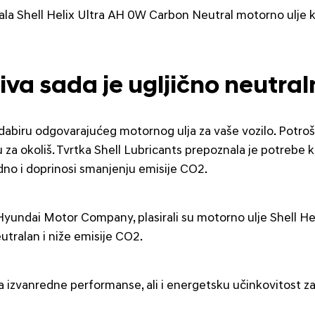
irala Shell Helix Ultra AH 0W Carbon Neutral motorno ulje
va sada je ugljično neutra
i odabiru odgovarajućeg motornog ulja za vaše vozilo. Potro
u za okoliš. Tvrtka Shell Lubricants prepoznala je potrebe
edno i doprinosi smanjenju emisije CO2.
yundai Motor Company, plasirali su motorno ulje Shell He
utralan i niže emisije CO2.
 izvanredne performanse, ali i energetsku učinkovitost z