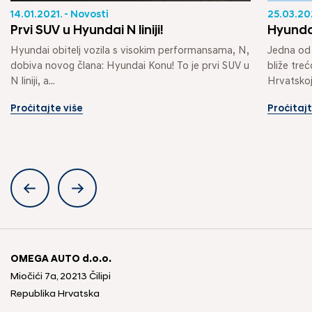
14.01.2021. - Novosti
25.03.202
Prvi SUV u Hyundai N liniji!
Hyunda
Hyundai obitelj vozila s visokim performansama, N, 
Jedna od 
dobiva novog člana: Hyundai Konu! To je prvi SUV u 
bliže treć
N liniji, a...
Hrvatskoj,
Pročitajte više
Pročitajt
OMEGA AUTO d.o.o.
Miočići 7a, 20213 Čilipi
Republika Hrvatska