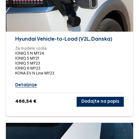
Hyundai Vehicle-to-Load (V2L, Danska)
Za modele vozila
IONIQ 5 N MY24
IONIQ 5 MY21
IONIQ 5 MY23
IONIQ 6 MY23
KONA EV N Line MY23
Detaljnije
466,54 €
Dodajte na popis