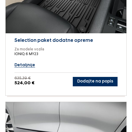
Selection paket dodatne opreme
Za modele vozila
IONIQ 6 MY23
Detaljnije
635,39 €
Dodajte na popis
524,00 €