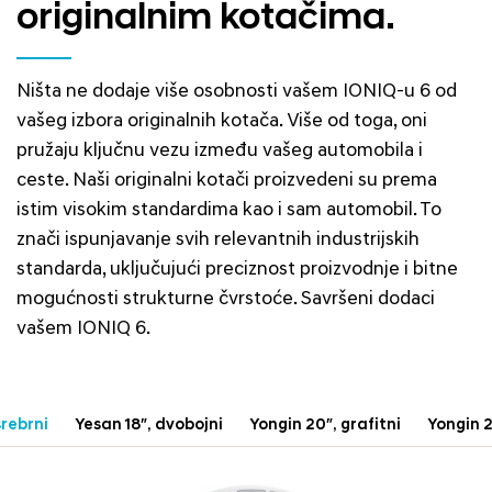
originalnim kotačima.
Ništa ne dodaje više osobnosti vašem IONIQ-u 6 od
vašeg izbora originalnih kotača. Više od toga, oni
pružaju ključnu vezu između vašeg automobila i
ceste. Naši originalni kotači proizvedeni su prema
istim visokim standardima kao i sam automobil. To
znači ispunjavanje svih relevantnih industrijskih
standarda, uključujući preciznost proizvodnje i bitne
mogućnosti strukturne čvrstoće. Savršeni dodaci
vašem IONIQ 6.
srebrni
Yesan 18″, dvobojni
Yongin 20″, grafitni
Yongin 2