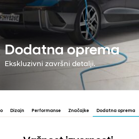
Dodatna oprema
Ekskluzivni završni detalji.
no
Dizajn
Performanse
Značajke
Dodatna oprema