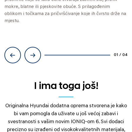
vaš prtljažnik čistim.
mokre, blatne ili pjeskovite obuće. S prilagođenim
i konvencionalni tepisi od velura. Izrađene su po mjeri
odgovarala čitavom nizu različitih transporta koji vam je
oblikom i točkama za pričvršćivanje koje ih čvrsto drže na
kako bi savršeno pristajale u prostor za noge, a na mjestu
potreban za život.
mjestu.
ih drže standardne točke za pričvršćivanje i protuklizna
podloga.
01
/
04
I ima toga još!
Originalna Hyundai dodatna oprema stvorena je kako
bi vam pomogla da uživate u još većoj zabavi i
svestranosti s vašim novim IONIQ-om 6. Svi dodaci
precizno su izrađeni od visokokvalitetnih materijala,