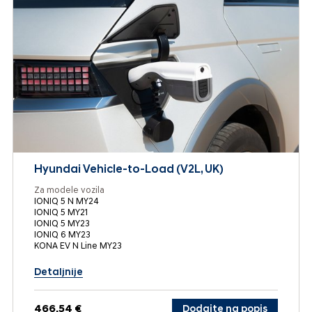
Hyundai Vehicle-to-Load (V2L, UK)
Za modele vozila
IONIQ 5 N MY24
IONIQ 5 MY21
IONIQ 5 MY23
IONIQ 6 MY23
KONA EV N Line MY23
Detaljnije
466,54 €
Dodajte na popis