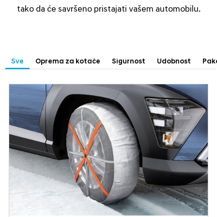
tako da će savršeno pristajati vašem automobilu.
Sve
Oprema za kotače
Sigurnost
Udobnost
Pak